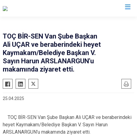
Van
TOÇ BİR-SEN Van Şube Başkan
Ali UÇAR ve beraberindeki heyet
Bahçesaray
Gürpınar
Kaymakam/Belediye Başkan V.
Başkale
Muradiye
Sayın Harun ARSLANARGUN'u
Çaldıran
Özalp
makamında ziyaret etti.
Çatak
Saray
Edremit
İpekyolu
Erciş
Tuşba
25.04.2025
Gevaş
TOÇ BİR-SEN Van Şube Başkan Ali UÇAR ve beraberindeki
heyet Kaymakam/Belediye Başkan V. Sayın Harun
ARSLANARGUN'u makamında ziyaret etti.