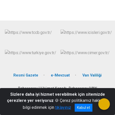
Resmi Gazete
e-Mevzuat
Van Valiliği
Bahçesaray Hükümet Konağı- Bahçesaray/VAN
Sizlere daha iyi hizmet verebilmek için sitemizde
(0432) 751 21 04
çerezlere yer veriyoruz
🍪 Çerez politikamız hakkında
bilgi edinmek için
tıklayınız
Kabul et