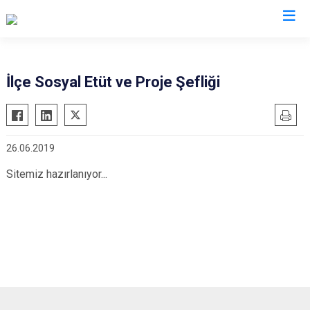
Van
İlçe Sosyal Etüt ve Proje Şefliği
Bahçesaray
Gürpınar
Başkale
Muradiye
26.06.2019
Çaldıran
Özalp
Çatak
Saray
Sitemiz hazırlanıyor...
Edremit
İpekyolu
Erciş
Tuşba
Gevaş