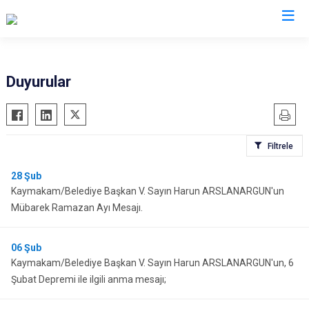
Van
Duyurular
Bahçesaray
Gürpınar
Başkale
Muradiye
Filtrele
Çaldıran
Özalp
Çatak
Saray
28
Şub
Kaymakam/Belediye Başkan V. Sayın Harun ARSLANARGUN'un
Edremit
İpekyolu
Mübarek Ramazan Ayı Mesajı.
Erciş
Tuşba
Gevaş
06
Şub
Kaymakam/Belediye Başkan V. Sayın Harun ARSLANARGUN'un, 6
Şubat Depremi ile ilgili anma mesajı;