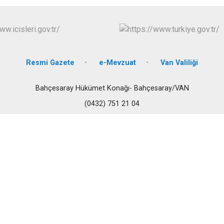
Edremit
Erciş
Gevaş
Resmi Gazete
e-Mevzuat
Van Valiliği
Bahçesaray Hükümet Konağı- Bahçesaray/VAN
(0432) 751 21 04