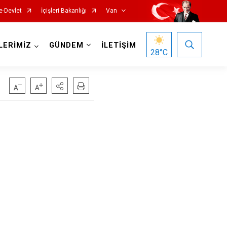
e-Devlet
İçişleri Bakanlığı
Van
LERİMİZ
GÜNDEM
İLETİŞİM
28
°C
Gürpınar
Muradiye
Özalp
Saray