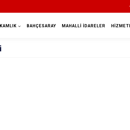
KAMLIK
BAHÇESARAY
MAHALLİ İDARELER
HİZMET
Van
i
Bahçesaray
Başkale
Çaldıran
Çatak