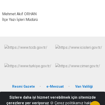
Mehmet Akif ORHAN
İlçe Yazı İşleri Müdürü
Resmi Gazete
e-Mevzuat
Van Valiliği
Sizlere daha iyi hizmet verebilmek için sitemizde
Bahçesaray Hükümet Konağı- Bahçesaray/VAN
çerezlere yer veriyoruz
🍪 Çerez politikamız hakkında