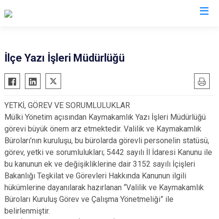
Van
İlçe Yazı İşleri Müdürlüğü
Bahçesaray
Gürpınar
Başkale
Muradiye
YETKİ, GÖREV VE SORUMLULUKLAR
Çaldıran
Özalp
Mülki Yönetim açısından Kaymakamlık Yazı İşleri Müdürlüğü
Çatak
Saray
görevi büyük önem arz etmektedir. Valilik ve Kaymakamlık
Edremit
İpekyolu
Büroları’nın kuruluşu, bu bürolarda görevli personelin statüsü,
görev, yetki ve sorumlulukları; 5442 sayılı İl İdaresi Kanunu ile
Erciş
Tuşba
bu kanunun ek ve değişikliklerine dair 3152 sayılı İçişleri
Gevaş
Bakanlığı Teşkilat ve Görevleri Hakkında Kanunun ilgili
hükümlerine dayanılarak hazırlanan “Valilik ve Kaymakamlık
Büroları Kuruluş Görev ve Çalışma Yönetmeliği” ile
belirlenmiştir.