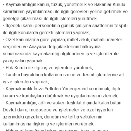
- Kaymakamlığın kanun, tüzük, yönetmelik ve Bakanlar Kurulu
kararlarının yayımlanması ile ilgili görevleri yerine getirmek ve
genelge çıkarılması ile ilgili işlemleri yürütmek,
- İlçedeki kamu personelinin günlük çalışma saatlerinin tespiti
ile ilgili konularda gerekli işlemleri yapmak,
- Özel kanunlarına göre yapılan; milletvekili, mahalli idareler
seçimleri ve Anayasa değişikliklerinin halkoyuna
sunulmasında, kaymakamlığı ilgilendiren iş ve işlemler ile
yazışmaları yapmak,
- Etik Kurulu ile ilgili iş ve işlemleri yürütmek,
- Tanıtıcı bayrakların kullanma iznine ve tescil işlemlerine ait
iş ve işlemleri yapmak,
- Kaymakamlık İmza Yetkileri Yönergesini hazırlamak, ilgili
kurum ve kuruluşlara dağıtmak ve uygulanmasını izlemek,
- Kaymakamlığın, adli ve askeri teşkilat dışında kalan bütün
Devlet daire, müessese ve işletmeler ve özel işyerleri
üzerindeki gözetim, denetim ve teftiş yetkilerinin
kullanılmasına ilişkin iş ve işlemleri yürütmek,
- Hükümet konağının bakım ve onarım, bina ve çevre