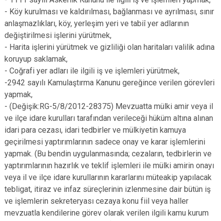
- Köy kurulması ve kaldırılması, bağlanması ve ayrılması, sınır
anlaşmazlıkları, köy, yerleşim yeri ve tabiî yer adlarının
değiştirilmesi işlerini yürütmek,
- Harita işlerini yürütmek ve gizliliği olan haritaları valilik adına
koruyup saklamak,
- Coğrafi yer adları ile ilgili iş ve işlemleri yürütmek,
-2942 sayılı Kamulaştırma Kanunu gereğince verilen görevleri
yapmak,
- (Değişik:RG-5/8/2012-28375) Mevzuatta mülki amir veya il
ve ilçe idare kurulları tarafından verileceği hüküm altına alınan
idari para cezası, idari tedbirler ve mülkiyetin kamuya
geçirilmesi yaptırımlarının sadece onay ve karar işlemlerini
yapmak. (Bu bendin uygulanmasında; cezaların, tedbirlerin ve
yaptırımlarının hazırlık ve teklif işlemleri ile mülki amirin onayı
veya il ve ilçe idare kurullarının kararlarını müteakip yapılacak
tebligat, itiraz ve infaz süreçlerinin izlenmesine dair bütün iş
ve işlemlerin sekreteryası cezaya konu fiil veya haller
mevzuatla kendilerine görev olarak verilen ilgili kamu kurum