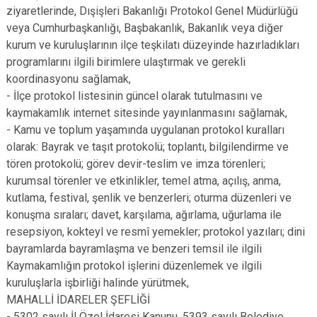
ziyaretlerinde, Dışişleri Bakanlığı Protokol Genel Müdürlüğü
veya Cumhurbaşkanlığı, Başbakanlık, Bakanlık veya diğer
kurum ve kuruluşlarının ilçe teşkilatı düzeyinde hazırladıkları
programlarını ilgili birimlere ulaştırmak ve gerekli
koordinasyonu sağlamak,
- İlçe protokol listesinin güncel olarak tutulmasını ve
kaymakamlık internet sitesinde yayınlanmasını sağlamak,
- Kamu ve toplum yaşamında uygulanan protokol kuralları
olarak: Bayrak ve taşıt protokolü; toplantı, bilgilendirme ve
tören protokolü; görev devir-teslim ve imza törenleri;
kurumsal törenler ve etkinlikler, temel atma, açılış, anma,
kutlama, festival, şenlik ve benzerleri; oturma düzenleri ve
konuşma sıraları; davet, karşılama, ağırlama, uğurlama ile
resepsiyon, kokteyl ve resmî yemekler; protokol yazıları; dini
bayramlarda bayramlaşma ve benzeri temsil ile ilgili
Kaymakamlığın protokol işlerini düzenlemek ve ilgili
kuruluşlarla işbirliği halinde yürütmek,
MAHALLİ İDARELER ŞEFLİĞİ
- 5302 sayılı İl Özel İdaresi Kanunu, 5393 sayılı Belediye