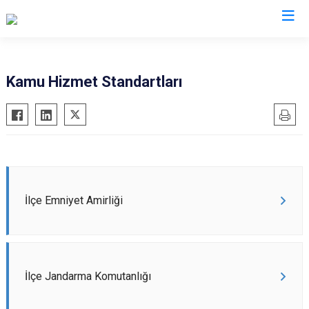
Van
Kamu Hizmet Standartları
Bahçesaray
Gürpınar
Başkale
Muradiye
Çaldıran
Özalp
Çatak
Saray
Edremit
İpekyolu
İlçe Emniyet Amirliği
Erciş
Tuşba
Gevaş
İlçe Jandarma Komutanlığı