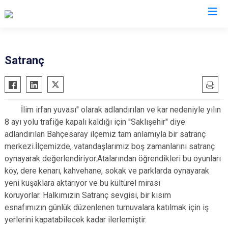
Van
Satranç
Bahçesaray
Gürpınar
Başkale
Muradiye
İlim irfan yuvası'' olarak adlandırılan ve kar nedeniyle yılın
Çaldıran
Özalp
8 ayı yolu trafiğe kapalı kaldığı için ''Saklışehir'' diye
Çatak
Saray
adlandırılan Bahçesaray ilçemiz tam anlamıyla bir satranç
Edremit
İpekyolu
merkezi.İlçemizde, vatandaşlarımız boş zamanlarını satranç
oynayarak değerlendiriyor.Atalarından öğrendikleri bu oyunları
Erciş
Tuşba
köy, dere kenarı, kahvehane, sokak ve parklarda oynayarak
Gevaş
yeni kuşaklara aktarıyor ve bu kültürel mirası
koruyorlar. Halkımızın Satranç sevgisi, bir kısım
esnafımızın günlük düzenlenen turnuvalara katılmak için iş
yerlerini kapatabilecek kadar ilerlemiştir.